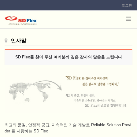
로그인
이
메
일
인사말
을
입
력
SD Flex를 찾아 주신 여러분께 깊은 감사의 말씀을 드립니다
하
시
면
답
변
등
록
시
최고의 품질, 안정적 공급, 지속적인 기술 개발로 Reliable Solution Provi
답
der 를 지향하는 SD Flex
변