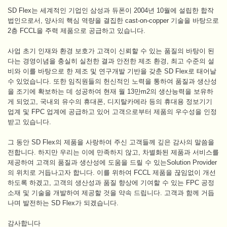
이
SD Flex는 세계적인 기업인 삼성과 듀폰이 2004년 10월에 설립한 합작
이
법인으로서, 양사의 핵심 역량을 결집한 cast-on-copper 기술을 바탕으로
2층 FCCL을 주력 제품으로 공급하고 있습니다.
메
일
사업 초기 인재와 환경 보호가 고객이 신뢰할 수 있는 품질의 바탕이 된
로
다는 경영이념을 충실히 실천한 결과 안전한 제조 환경, 최고 수준의 설
전
비와 이를 바탕으로 한 제조 및 연구개발 기반을 갖춘 SD Flex로 태어날
수 있었습니다. 또한 임직원들의 헌신적인 노력을 통하여 품질과 생산성
송
을 조기에 확보하는 데 성공하여 현재 월 13만m2의 생산능력을 보유하
됩
게 되었고, 국내외 유수의 휴대폰, 디지탈카메라 등의 휴대용 정보기기
니
업계 및 FPC 업계에 공급하고 있어 고객으로부터 제품의 우수성을 인정
다.
받고 있습니다.
그 동안 SD Flex의 제품을 사랑하여 주신 고객들께 깊은 감사의 말씀을
전합니다. 하지만 우리는 이에 만족하지 않고, 차별화된 제품과 서비스를
제공하여 고객의 품질과 생산성에 도움을 드릴 수 있는Solution Provider
의 위치로 거듭나고자 합니다. 이를 위하여 FCCL 제품을 끊임없이 개선
하도록 하겠고, 고객의 생산성과 품질 향상에 기여할 수 있는 FPC 공정
소재 및 기술을 개발하여 제공할 것을 약속 드립니다. 고객과 함께 거듭
나며 발전하는 SD Flex가 되겠습니다.
감사합니다