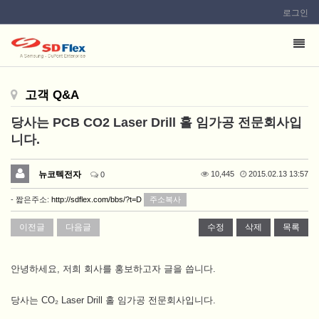
로그인
이
메
일
고객 Q&A
을
입
당사는 PCB CO2 Laser Drill 홀 임가공 전문회사입
력
니다.
하
시
뉴코텍전자
10,445
2015.02.13 13:57
0
면
- 짧은주소:
http://sdflex.com/bbs/?t=D
주소복사
답
변
이전글
다음글
수정
삭제
목록
등
록
안녕하세요, 저희 회사를 홍보하고자 글을 씁니다.
시
답
당사는 CO₂ Laser Drill 홀 임가공 전문회사입니다.
변