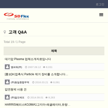
로그인
이
메
일
고객 Q&A
을
입
Total 19
/ 1 Page
력
하
제목
시
대기압 Plasma 업체소개자료입니다
면
엠파워(주)
2007.09.12
8,031
답
[홍보]비접촉식 Particle 제거 장비를 소개합니다…
변
등
(주)동일종합무역
2016.03.21
8,091
록
압연동박 사용 건
시
(주)알오에프
2014.09.01
8,263
답
HARRIS헤리스KOJIMA1고지마-레귤레이터,유량계,…
변