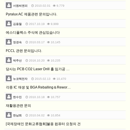
이
서원씨엔피
2010.02.01
9,779
이
Pyralux AC 제품관련 문의입니다.
메
김용철
2017.10.19
9,999
일
로
에스디플렉스 주식에 관심있습니다
전
정경숙
2010.03.17
10,145
송
FCCL 관련 문의입니다.
됩
박주선
2016.10.20
10,235
니
다.
당사는 PCB CO2 Laser Drill 홀 임가공 …
뉴코텍전자
2015.02.13
10,470
각종 IC 재생 및 BGA Reballing＆Rewor…
한수진
2010.10.18
10,757
재활용관련 문의
한남희
2010.04.02
10,854
[국제장애인 문화교류협회]불용 컴퓨터 요청의 건