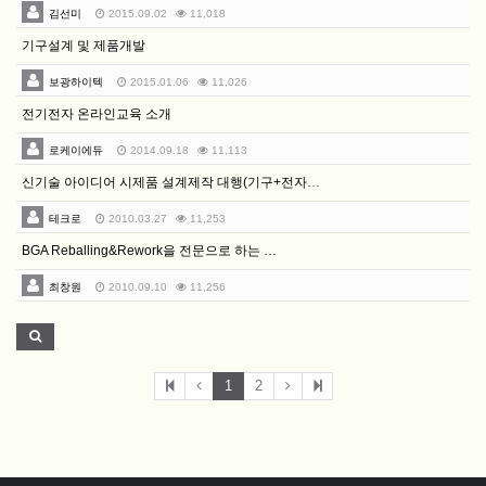
김선미
2015.09.02
11,018
기구설계 및 제품개발
보광하이텍
2015.01.06
11,026
전기전자 온라인교육 소개
로케이에듀
2014.09.18
11,113
신기술 아이디어 시제품 설계제작 대행(기구+전자+목업+…
테크로
2010.03.27
11,253
BGA Reballing&Rework을 전문으로 하는 …
최창원
2010.09.10
11,256
1
2