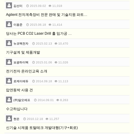
이
김선미
2015.09.02
11,018
이
Agilent 전자계측장비 전문 판매 및 기술지원 파트…
메
이용준
2015.06.18
11,414
일
로
당사는 PCB CO2 Laser Drill 홀 임가공 …
전
뉴코텍전자
2015.02.13
10,470
송
기구설계 및 제품개발
됩
보광하이텍
2015.01.06
11,026
니
다.
전기전자 온라인교육 소개
로케이에듀
2014.09.18
11,113
압연동박 사용 건
(주)알오에프
2014.09.01
8,263
수고하십니다
현은
2010.12.18
11,257
신기술 시제품 토털테크 개발대행(기구+회로)