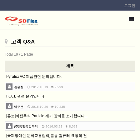
로그인
이
메
일
고객 Q&A
을
입
Total 19
/ 1 Page
력
하
제목
시
Pyralux AC 제품관련 문의입니다.
면
김용철
2017.10.19
9,999
답
FCCL 관련 문의입니다.
변
등
박주선
2016.10.20
10,235
록
[홍보]비접촉식 Particle 제거 장비를 소개합니다…
시
(주)동일종합무역
2016.03.21
8,091
답
[국제장애인 문화교류협회]불용 컴퓨터 요청의 건
변