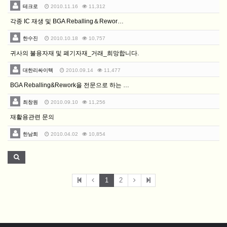
테크로
2010.11.16
11,312
각종 IC 재생 및 BGA Reballing＆Rewor…
한수진
2010.10.18
10,757
귀사의 불용자재 및 폐기자재_거래_희망합니다.
대한리싸이텍
2010.09.14
11,477
BGA Reballing&Rework을 전문으로 하는 …
최창원
2010.09.10
11,256
재활용관련 문의
한남희
2010.04.02
10,854
1
2